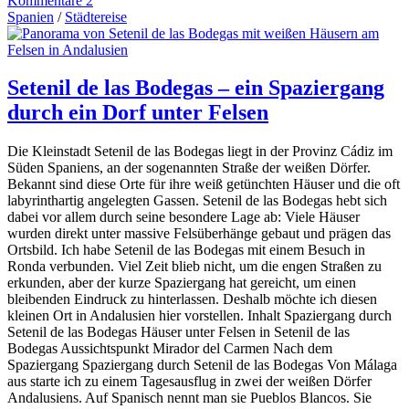
Kommentare 2
Spanien
/
Städtereise
Setenil de las Bodegas – ein Spaziergang
durch ein Dorf unter Felsen
Die Kleinstadt Setenil de las Bodegas liegt in der Provinz Cádiz im
Süden Spaniens, an der sogenannten Straße der weißen Dörfer.
Bekannt sind diese Orte für ihre weiß getünchten Häuser und die oft
labyrinthartig angelegten Gassen. Setenil de las Bodegas hebt sich
dabei vor allem durch seine besondere Lage ab: Viele Häuser
wurden direkt unter massive Felsüberhänge gebaut und prägen das
Ortsbild. Ich habe Setenil de las Bodegas mit einem Besuch in
Ronda verbunden. Viel Zeit blieb nicht, um die engen Straßen zu
erkunden, aber der kurze Spaziergang hat gereicht, um einen
bleibenden Eindruck zu hinterlassen. Deshalb möchte ich diesen
kleinen Ort in Andalusien hier vorstellen. Inhalt Spaziergang durch
Setenil de las Bodegas Häuser unter Felsen in Setenil de las
Bodegas Aussichtspunkt Mirador del Carmen Nach dem
Spaziergang Spaziergang durch Setenil de las Bodegas Von Málaga
aus starte ich zu einem Tagesausflug in zwei der weißen Dörfer
Andalusiens. Auf Spanisch nennt man sie Pueblos Blancos. Sie