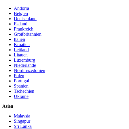
Andorra
Belgien
Deutschland
Estland
Frankreich
Großbritannien
Italien
Kroatien
Lettland
Litauen
Luxemburg
Niederlande
Nordmazedonien
Polen
Portugal
Spanien
Tschechien
Ukraine
Asien
Malaysia
Singapur
Sri Lanka