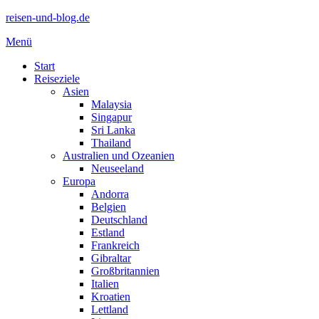
reisen-und-blog.de
Menü
Start
Reiseziele
Asien
Malaysia
Singapur
Sri Lanka
Thailand
Australien und Ozeanien
Neuseeland
Europa
Andorra
Belgien
Deutschland
Estland
Frankreich
Gibraltar
Großbritannien
Italien
Kroatien
Lettland