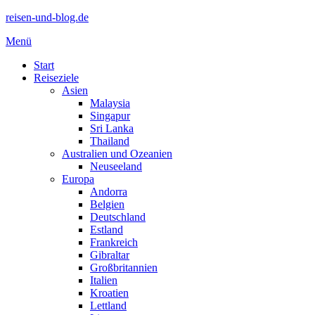
reisen-und-blog.de
Menü
Start
Reiseziele
Asien
Malaysia
Singapur
Sri Lanka
Thailand
Australien und Ozeanien
Neuseeland
Europa
Andorra
Belgien
Deutschland
Estland
Frankreich
Gibraltar
Großbritannien
Italien
Kroatien
Lettland