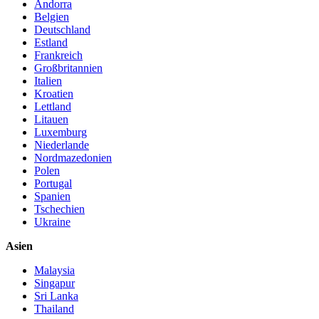
Andorra
Belgien
Deutschland
Estland
Frankreich
Großbritannien
Italien
Kroatien
Lettland
Litauen
Luxemburg
Niederlande
Nordmazedonien
Polen
Portugal
Spanien
Tschechien
Ukraine
Asien
Malaysia
Singapur
Sri Lanka
Thailand