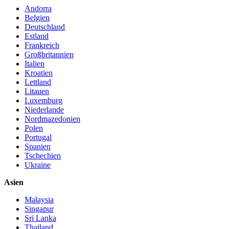
Andorra
Belgien
Deutschland
Estland
Frankreich
Großbritannien
Italien
Kroatien
Lettland
Litauen
Luxemburg
Niederlande
Nordmazedonien
Polen
Portugal
Spanien
Tschechien
Ukraine
Asien
Malaysia
Singapur
Sri Lanka
Thailand