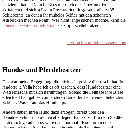
platzieren kann. Dann heißt es nur noch die Timerfunktion
aktivieren und sich selbst in Pose werfen. Insgesamt gibt es 35
Selfiepoints, an denen ihr mühelos Selfies mit den schönsten
Ausblicken machen könnt. Wer nicht lange suchen möchte, kann die
Übersichtskarte der Selfiepoints
als Spickzettel nutzen.
↑ Zurück zum Inhaltsverzeichnis
Hunde- und Pferdebesitzer
Das war meine Begegnung, die mich echt positiv überrascht hat. In
Andorra la Vella habe ich es oft gesehen, dass Hundebesitzer eine
Wasserflasche mit sich herumtragen. Sobald die Fellnase ihre Blase
erleichtert hat, gab es vom anderen Ende der Leine einen beherzten
Schluck Wasser auf das Hundepipi.
Andere haben ihren Hund dazu erzogen, direkt über den
Kanaldeckeln ihr Häufchen abzulegen. Fantastisch! In dem Stadtteil,
in dem ich gerade lebe, wäre das traumhaft. Rund um meine
Wohnung ist ein Spaziergang nicht selten ein Tretmienenspiel.