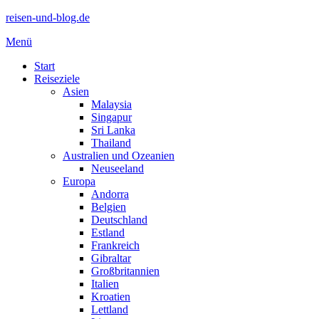
reisen-und-blog.de
Menü
Start
Reiseziele
Asien
Malaysia
Singapur
Sri Lanka
Thailand
Australien und Ozeanien
Neuseeland
Europa
Andorra
Belgien
Deutschland
Estland
Frankreich
Gibraltar
Großbritannien
Italien
Kroatien
Lettland