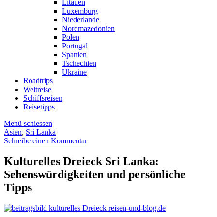
Litauen
Luxemburg
Niederlande
Nordmazedonien
Polen
Portugal
Spanien
Tschechien
Ukraine
Roadtrips
Weltreise
Schiffsreisen
Reisetipps
Menü schiessen
Asien
,
Sri Lanka
Schreibe einen Kommentar
Kulturelles Dreieck Sri Lanka:
Sehenswürdigkeiten und persönliche
Tipps