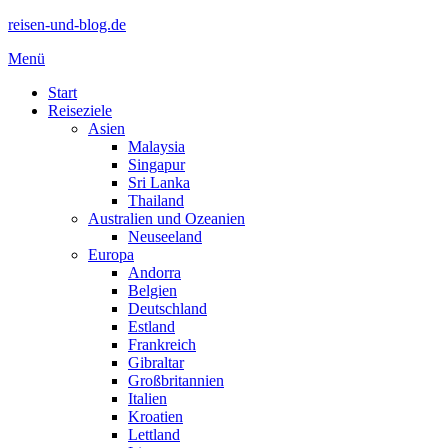
reisen-und-blog.de
Menü
Start
Reiseziele
Asien
Malaysia
Singapur
Sri Lanka
Thailand
Australien und Ozeanien
Neuseeland
Europa
Andorra
Belgien
Deutschland
Estland
Frankreich
Gibraltar
Großbritannien
Italien
Kroatien
Lettland