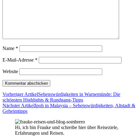
Name
*
E-Mail-Adresse
*
Website
Vorheriger Artikel
Sehenswürdigkeiten in Warnemünde: Die
schönsten Highlights & Rundgang-Tipps
Nächster Artikel
Ipoh in Malaysia – Sehenswürdigkeiten, Altstadt &
Geheimtipps
Hi, ich bin Frauke und schreibe hier über Reiseziele,
Erfahrungen und Reisen.