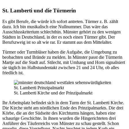
St. Lamberti und die Türmerin
Es gibt Berufe, die würde ich sofort antreten. Türmer z. B. zählt
dazu. Ich bin musikalisch eine Nullnummer. Das wäre das
Ausschlusskriterium schlechthin. Münster gehört zu den wenigen
Städten in Deutschland, in der es noch einen Türmer gibt. Der
Berufszweig ist so alt wie rar. Er stammt aus dem Mittelalter.
Türmer oder Turmbläser haben die Aufgabe, die Umgebung zu
beobachten und Brände zu melden. In Münster passt die Türmerin
Martje auf die Stadt auf. Stilecht, mit Umhang und Horn signalisiert
sie täglich im Halbstundentakt zwischen 21 und 24 Uhr, ob alles
friedlich ist.
St. Lamberti Kirche und der Prinzipalmarkt
Ihr Arbeitsplatz befindet sich in dem Turm der St. Lamberti Kirche.
Die Kirche steht am nördlichen Ende des Prinzipalmarkts. Die drei
Körbe, die an der Südseite des Kirchturms hängen, haben eine
schaurige Geschichte. In ihnen wurden die Hingerichteten drei
Anführer des Täuferreichs von Münster zu schau gestellt. Schon
gruselig, diese Vorstellung. Nachts leuchtet in jedem Korb ein