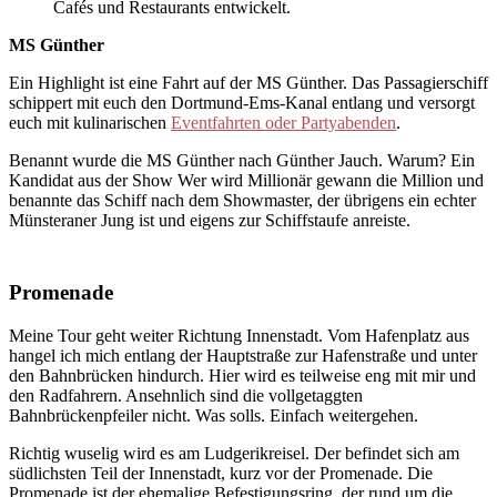
Cafés und Restaurants entwickelt.
MS Günther
Ein Highlight ist eine Fahrt auf der MS Günther. Das Passagierschiff
schippert mit euch den Dortmund-Ems-Kanal entlang und versorgt
euch mit kulinarischen
Eventfahrten oder Partyabenden
.
Benannt wurde die MS Günther nach Günther Jauch. Warum? Ein
Kandidat aus der Show Wer wird Millionär gewann die Million und
benannte das Schiff nach dem Showmaster, der übrigens ein echter
Münsteraner Jung ist und eigens zur Schiffstaufe anreiste.
Promenade
Meine Tour geht weiter Richtung Innenstadt. Vom Hafenplatz aus
hangel ich mich entlang der Hauptstraße zur Hafenstraße und unter
den Bahnbrücken hindurch. Hier wird es teilweise eng mit mir und
den Radfahrern. Ansehnlich sind die vollgetaggten
Bahnbrückenpfeiler nicht. Was solls. Einfach weitergehen.
Richtig wuselig wird es am Ludgerikreisel. Der befindet sich am
südlichsten Teil der Innenstadt, kurz vor der Promenade. Die
Promenade ist der ehemalige Befestigungsring, der rund um die