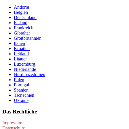
Andorra
Belgien
Deutschland
Estland
Frankreich
Gibraltar
Großbritannien
Italien
Kroatien
Lettland
Litauen
Luxemburg
Niederlande
Nordmazedonien
Polen
Portugal
Spanien
Tschechien
Ukraine
Das Rechtliche
Impressum
Datenschutz