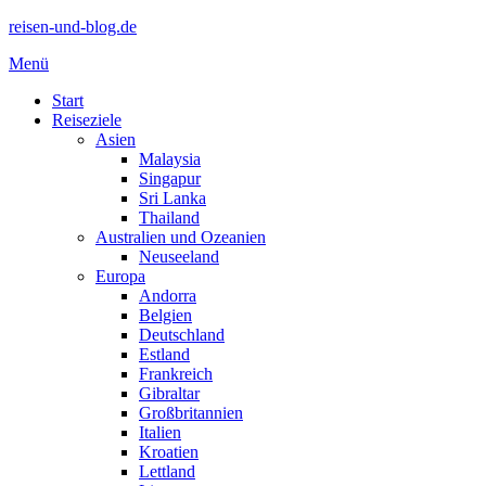
reisen-und-blog.de
Menü
Start
Reiseziele
Asien
Malaysia
Singapur
Sri Lanka
Thailand
Australien und Ozeanien
Neuseeland
Europa
Andorra
Belgien
Deutschland
Estland
Frankreich
Gibraltar
Großbritannien
Italien
Kroatien
Lettland