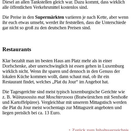
Diesel an allen Tankstellen gleich war. Dazu kommt, dass wirklich
alle öffentlichen Verkehrsmittel kostenlos sind.
Die Preise in den
Supermärkten
variieren je nach Kette, aber wenn
ihr euch etwas umseht, werdet ihr feststellen, dass die Unterschiede
gar nicht so groß zu den deutschen Preisen sind.
Restaurants
Klar bezahlt man im besten Haus am Platz mehr als in einer
Dorfschenke, aber unerschwinglich ist essen gehen in Luxemburg
wirklich nicht. Wenn ihr sparen und dennoch in den Genuss der
lokalen Küche kommen wollt, dann schaut mal, ob ihr ein
Restaurant findet, welches „Plat du Jour“ im Angebot hat.
Die Tagesgerichte sind meist typisch luxemburgische Gerichte wie
z. B.
Wäinzoossiss mat Moschterzooss
(Bratwürstchen mit Senfsoße
und Kartoffelpüree). Vergleichbar mit unserem Mittagstisch werden
die Plat du Jour meist wochentags zur Mittagszeit angeboten und
liegen preislich bei ca. 13 Euro.
↑ Zurück zum Inhaltsverzeichnis