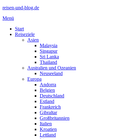
reisen-und-blog.de
Menü
Start
Reiseziele
Asien
Malaysia
Singapur
Sri Lanka
Thailand
Australien und Ozeanien
Neuseeland
Europa
Andorra
Belgien
Deutschland
Estland
Frankreich
Gibraltar
Großbritannien
Italien
Kroatien
Lettland