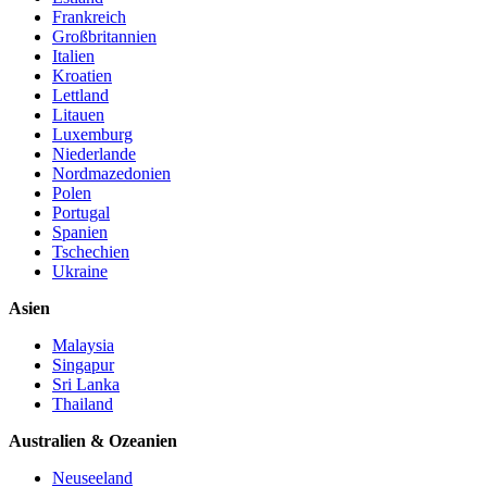
Frankreich
Großbritannien
Italien
Kroatien
Lettland
Litauen
Luxemburg
Niederlande
Nordmazedonien
Polen
Portugal
Spanien
Tschechien
Ukraine
Asien
Malaysia
Singapur
Sri Lanka
Thailand
Australien & Ozeanien
Neuseeland